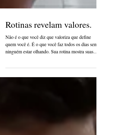
Rotinas revelam valores.
Não é o que você diz que valoriza que define
quem você é. É o que você faz todos os dias sem
ninguém estar olhando. Sua rotina mostra suas
prioridades. Sua agenda revela seus valores. Seu
comportamento entrega seu padrão. Se você diz
que valoriza foco, mas vive no piloto automático,
existe um desalinhamento. Se diz que valoriza
equilíbrio, mas nunca sai do modo urgência, há
um sinal de alerta. As pequenas decisões diárias ,
o horário que você acorda, como começa o dia, o
que