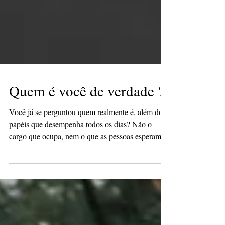
Quem é você de verdade ?
Você já se perguntou quem realmente é, além dos
papéis que desempenha todos os dias? Não o
cargo que ocupa, nem o que as pessoas esperam
de você. Mas você, com seus valores, medos,
sonhos e verdades mais íntimas. A correria do
cotidiano muitas vezes nos afasta de nós mesmos.
Entramos no modo automático, repetindo padrões,
sem perceber se ainda fazem sentido. Mas o