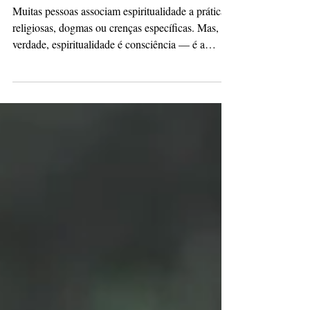
Espiritualidade não é
religião, é estar presente !
Muitas pessoas associam espiritualidade a práticas
religiosas, dogmas ou crenças específicas. Mas, na
verdade, espiritualidade é consciência — é a
capacidade de estar inteiro no momento presente,
de se conectar com aquilo que dá sentido ao que
fazemos. Ser espiritual é conseguir silenciar o
ruído externo e ouvir a própria voz interior. É
pausar, respirar e lembrar o porquê de cada passo.
Em um mundo acelerado, onde o fazer se tornou
automático, cultivar presença é um ato de c