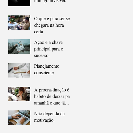
inimigo invisível.
O que é para ser seu
chegará na hora
certa
Ação é a chave
principal para o
sucesso.
Planejamento
consciente
A procrastinação é o
hábito de deixar para
amanhã o que já
deveria ter sido feito
Não dependa da
ontem.
motivação.