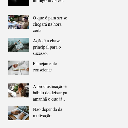
inimigo invisível.
O que é para ser seu
chegará na hora
certa
Ação é a chave
principal para o
sucesso.
Planejamento
consciente
A procrastinação é o
hábito de deixar para
amanhã o que já
deveria ter sido feito
Não dependa da
ontem.
motivação.