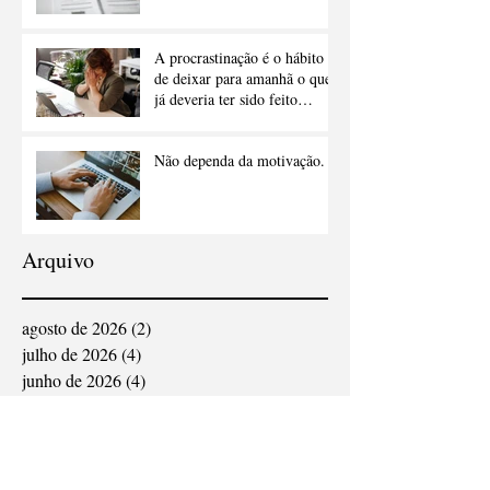
A procrastinação é o hábito
de deixar para amanhã o que
já deveria ter sido feito
ontem.
Não dependa da motivação.
Arquivo
agosto de 2026
(2)
2 posts
julho de 2026
(4)
4 posts
junho de 2026
(4)
4 posts
maio de 2026
(5)
5 posts
abril de 2026
(5)
5 posts
março de 2026
(7)
7 posts
fevereiro de 2026
(7)
7 posts