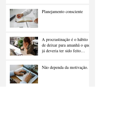
Planejamento consciente
A procrastinação é o hábito
de deixar para amanhã o que
já deveria ter sido feito
ontem.
Não dependa da motivação.
Arquivo
agosto de 2026
(2)
2 posts
julho de 2026
(4)
4 posts
junho de 2026
(4)
4 posts