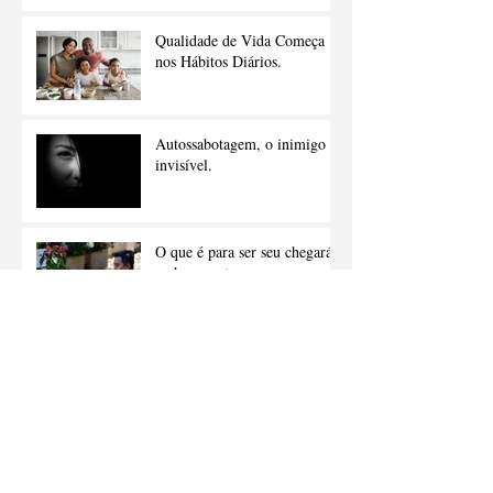
Qualidade de Vida Começa
nos Hábitos Diários.
Autossabotagem, o inimigo
invisível.
O que é para ser seu chegará
na hora certa
Ação é a chave principal para
o sucesso.
Planejamento consciente