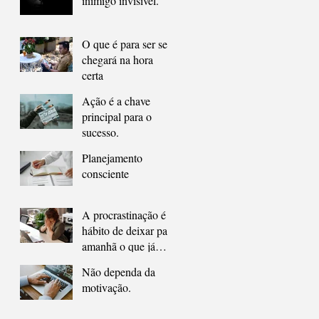
inimigo invisível.
O que é para ser seu
chegará na hora
certa
Ação é a chave
principal para o
sucesso.
Planejamento
consciente
A procrastinação é o
hábito de deixar para
amanhã o que já
deveria ter sido feito
Não dependa da
ontem.
motivação.